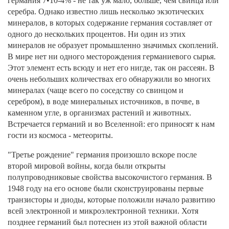
германия 7•10-4% - не так уж мало, больше, чем свинца или
серебра. Однако известно лишь несколько экзотических
минералов, в которых содержание германия составляет от
одного до нескольких процентов. Ни один из этих
минералов не образует промышленно значимых скоплений.
В мире нет ни одного месторождения германиевого сырья.
Этот элемент есть всюду и нет его нигде, так он рассеян. В
очень небольших количествах его обнаружили во многих
минералах (чаще всего по соседству со свинцом и
серебром), в воде минеральных источников, в почве, в
каменном угле, в организмах растений и животных.
Встречается германий и во Вселенной: его приносят к нам
гости из космоса - метеориты.
"Третье рождение" германия произошло вскоре после
второй мировой войны, когда были открыты
полупроводниковые свойства высокочистого германия. В
1948 году на его основе были сконструированы первые
транзисторы и диоды, которые положили начало развитию
всей электронной и микроэлектронной техники. Хотя
позднее германий был потеснен из этой важной области