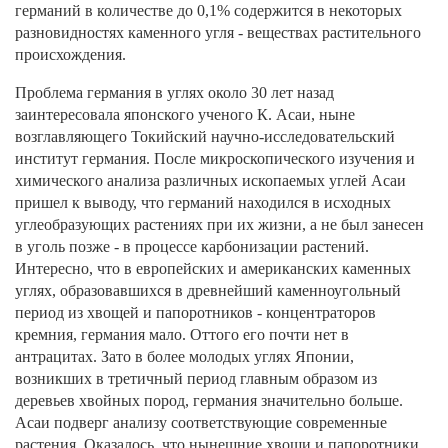
германий в количестве до 0,1% содержится в некоторых
разновидностях каменного угля - веществах растительного
происхождения.
Проблема германия в углях около 30 лет назад
заинтересовала японского ученого К. Асаи, ныне
возглавляющего Токийский научно-исследовательский
институт германия. После микроскопического изучения и
химического анализа различных ископаемых углей Асаи
пришел к выводу, что германий находился в исходных
углеобразующих растениях при их жизни, а не был занесен
в уголь позже - в процессе карбонизации растений.
Интересно, что в европейских и американских каменных
углях, образовавшихся в древнейший каменноугольный
период из хвощей и папоротников - концентраторов
кремния, германия мало. Оттого его почти нет в
антрацитах. Зато в более молодых углях Японии,
возникших в третичный период главным образом из
деревьев хвойных пород, германия значительно больше.
Асаи подверг анализу соответствующие современные
растения. Оказалось, что нынешние хвощи и папоротники