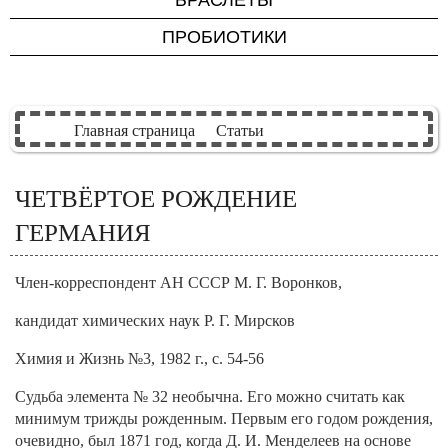
БРАСЛЕТЫ
Для мужчин
ПРОБИОТИКИ
Для женщин
Для детей
Для красоты и
Главная страница
Статьи
молодости
Для печени
ЧЕТВЁРТОЕ РОЖДЕНИЕ
Для зрения
ГЕРМАНИЯ
Член-корреспондент АН СССР М. Г. Воронков,
кандидат химических наук Р. Г. Мирсков
Химия и Жизнь №3, 1982 г., с. 54-56
Судьба элемента № 32 необычна. Его можно считать как
минимум трижды рожденным. Первым его годом рождения,
очевидно, был 1871 год, когда Д. И. Менделеев на основе