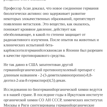
Профессор Асаи доказал, что новое соединение германия
биологически активно: оно задерживает развитие
некоторых злокачественных образований, препятствует
появлению метастазов. Это вещество, как оказалось,
понижает кровяное давление, действует как
обезболивающее, в какой-то степени защищает от
радиоактивного излучения. После опытов на животных и
клинических испытаний бета-
карбоксиэтилгерманийсесквиоксан в Японии был разрешен
в качестве противоракового средства.
Не так давно в США запатентован другой
германийорганический противоопухолевый препарат с
длинным названием - 2-(3-диметиламинопропин)-8,8-
диэтил-2-аза-8-гермаспиро[4,5]-декан.
Исследования по биогерманийорганической химии ведутся
и в нашей стране. В последние годы в Иркутском институте
органической химии СО АН СССР, химических институтах
Москвы и Риги синтезированы германийорганические