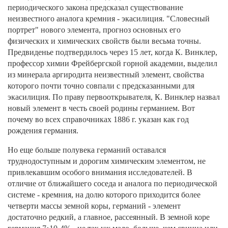
периодического закона предсказал существование
неизвестного аналога кремния - экасилиция. "Словесный
портрет" нового элемента, прогноз основных его
физических и химических свойств были весьма точны.
Предвиденье подтвердилось через 15 лет, когда К. Винклер,
профессор химии Фрейбергской горной академии, выделил
из минерала аргиродита неизвестный элемент, свойства
которого почти точно совпали с предсказанными для
экасилиция. По праву первооткрывателя, К. Винклер назвал
новый элемент в честь своей родины германием. Вот
почему во всех справочниках 1886 г. указан как год
рождения германия.
Но еще больше полувека германий оставался
труднодоступным и дорогим химическим элементом, не
привлекавшим особого внимания исследователей. В
отличие от ближайшего соседа и аналога по периодической
системе - кремния, на долю которого приходится более
четверти массы земной коры, германий - элемент
достаточно редкий, а главное, рассеянный. В земной коре