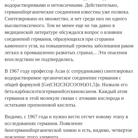
водорастворимыми и нетоксичными. Действительно,
германийорганические соединения известны уже полвека.
Синтезировано их множество, и нет среди них ни одного
высокотоксичного. Тем не менее еще не так давно в
медицинской литературе обсуждался вопрос о влиянии
соединений германия, образующихся при сгорании
каменного угля, на повышенный уровень заболевания раком
легких в промышленно развитых странах... Эти опасения
впоследствии не подтвердились.
В 1967 году профессор Асаи (с сотрудниками) синтезировал
водорастворимое органическое соединение германия с
общей формулой [Ge(CH2CH2COOH)O1,5]n. Назвали его
бета-карбоксиэтилгерманийсесквиоксаном. Каждый атом
германия в этой молекуле связан с атомами кислорода и
остатками пропионовой кислоты.
Видимо, с 1967 года и нужно вести отсчет новому этапу в
исследованиях германия. Появление
биогерманийорганической химии и есть, видимо, четвертое
рождение этого элемента.