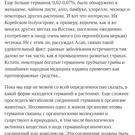
Еще больше германия, 0,02-0,07%, было обнаружено в
женьшене, чайном листе, алоэ, бамбуке, хлорелле, чесноке и
некоторых других растениях. И вот что интересно. На
Корейском полуострове, к примеру, впрочем, как и во
многих других местах на Востоке, население ежедневно
употребляет в пищу очень много (по европейским меркам)
чеснока. Не с этим ли, рассуждал Асаи, связан такой
удивительный факт: раковые заболевания встречаются там
далеко не так часто, как в промышленно развитых странах.
Кстати, некоторые богатые германием трубчатые грибы и
лишайники народная медицина издавна применяет как
противораковые средства...
Пока мы еще не можем со всей определенностью сказать, в
какой форме находится германий в растениях. Еще сложнее
проследить метаболизм соединений германия в организме
животных. Несомненно одно: в живом организме атомы
германия связаны с органическими молекулами и
существуют в природных, в том числе биологически
активных веществах в виде германийорганических
соединений или комплексов. Эти соединения должны быть