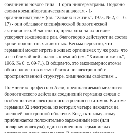
соединения нового типа - 1-орга-нилгерматраны. Подобно
своим кремнийорганическим аналогам - 1-
органилсилатранам (см. "Химию и жизнь", 1973, № 2, с. 16-
17) - они обладают специфической биологической
активностью. В частности, препараты на их основе
ускоряют заживление ран, благотворно действуют на состав
крови подопытных животных. Весьма вероятно, что
германий может играть в живых организмах ту же роль, что
и его ближайший аналог - кремний (см. "Химию и жизнь",
1966, № 6, с. 69-71). В общем-то, это закономерно: атомы
обоих элементов весьма близки по электронной и
пространственной структуре, химическим свойствам...
По мнению профессора Асаи, предполагаемый механизм
биологического действия соединений германия связан с
особенностями электронного строения его атомов. В атоме
германия 32 электрона, из которых четыре находятся на
внешней электронной оболочке. Когда к такому атому
приближается положительно заряженный ион (или
полярная молекула), один из внешних германиевых