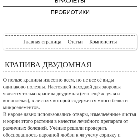
БРАСЛЕТЫ
Для мужчин
ПРОБИОТИКИ
Для женщин
Для детей
Для красоты и
Главная страница
Статьи
Компоненты
молодости
Для печени
КРАПИВА ДВУДОМНАЯ
Для зрения
О пользе крапивы известно всем, но не все её виды
одинаково полезны. Настоящей находкой для здоровья
является только крапива двудомная (есть ещё жгучая и
коноплёвая), в листьях которой содержится много белка и
микроэлементов.
В народе давно использовались отвары, измельчённые листья
и корни этого растения в качестве лечебного препарата от
различных болезней. Учёные решили проверить
обоснованность народной любви к жгучему сорняку и